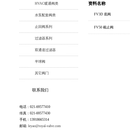
资料名称
HVAC暖通阀类
FV3D 底阀
水泵配套阀类
止回阀系列
FV50 截止阀
过滤器系列
双通道过滤器
半球阀
其它阀门
联系我们
电话：021-69577410
传真：021-69577430
手机：13918665314
邮箱:
leyao@royal-valve.com